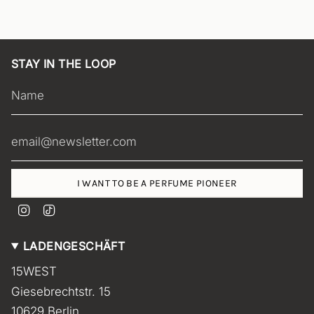
STAY IN THE LOOP
I WANT TO BE A PERFUME PIONEER
I
T
n
i
s
k
LADENGESCHÄFT
t
T
a
o
15WEST
g
k
r
Giesebrechtstr. 15
a
m
10629 Berlin