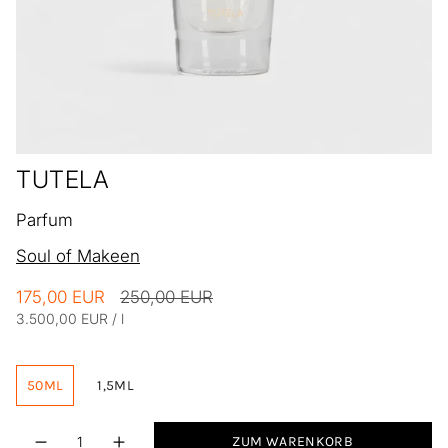
TUTELA
Parfum
Soul of Makeen
Regulärer
175,00 EUR
250,00 EUR
Einheitspreis
Preis
pro
3.500,00 EUR
/
l
50ML
1,5ML
Menge
ZUM WARENKORB