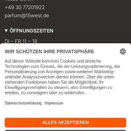
+49 30 77201922
parfum@15west.de
ÖFFNUNGSZEITEN
DI – FR 11 – 18
SA 11 – 17
MO geschlossen
INFORMATIONEN
Kontakt
Impressum
AGB
Widerrufsbelehrung
Datenschutz