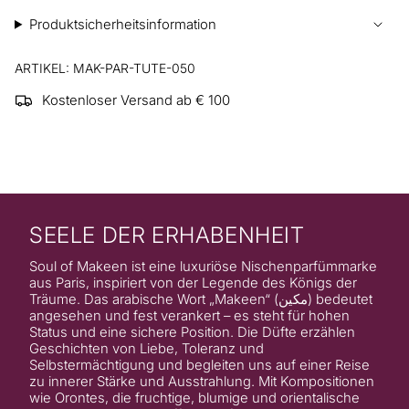
Produktsicherheitsinformation
ARTIKEL: MAK-PAR-TUTE-050
Kostenloser Versand ab € 100
SEELE DER ERHABENHEIT
Soul of Makeen ist eine luxuriöse Nischenparfümmarke
aus Paris, inspiriert von der Legende des Königs der
Träume. Das arabische Wort „Makeen“ (مكين) bedeutet
angesehen und fest verankert – es steht für hohen
Status und eine sichere Position. Die Düfte erzählen
Geschichten von Liebe, Toleranz und
Selbstermächtigung und begleiten uns auf einer Reise
zu innerer Stärke und Ausstrahlung. Mit Kompositionen
wie Orontes, die fruchtige, blumige und orientalische