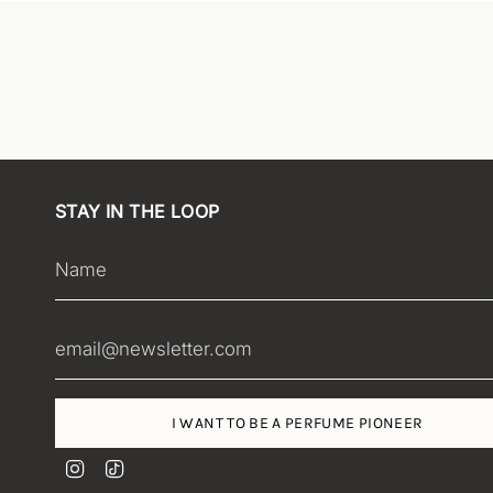
STAY IN THE LOOP
I WANT TO BE A PERFUME PIONEER
I
T
n
i