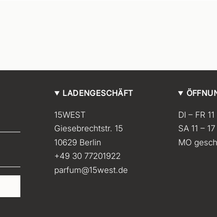
LADENGESCHÄFT
ÖFFNU
15WEST
DI – FR 11
Giesebrechtstr. 15
SA 11 – 17
10629 Berlin
MO gesch
+49 30 77201922
parfum@15west.de