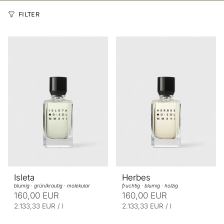
FILTER
Isleta
Herbes
blumig · grün/krautig · molekular
fruchtig · blumig · holzig
160,00 EUR
160,00 EUR
E
p
E
p
2.133,33 EUR
/
l
2.133,33 EUR
/
l
r
r
i
i
o
o