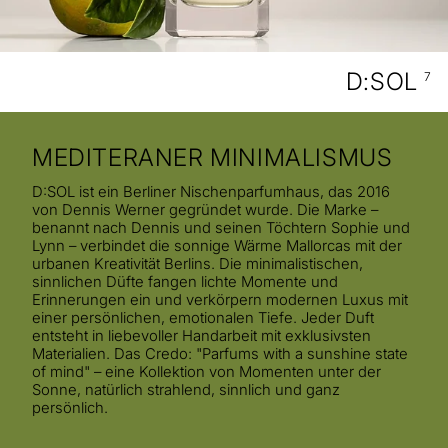
D:SOL
7
MEDITERANER MINIMALISMUS
D:SOL ist ein Berliner Nischenparfumhaus, das 2016
von Dennis Werner gegründet wurde. Die Marke –
benannt nach Dennis und seinen Töchtern Sophie und
Lynn – verbindet die sonnige Wärme Mallorcas mit der
urbanen Kreativität Berlins. Die minimalistischen,
sinnlichen Düfte fangen lichte Momente und
Erinnerungen ein und verkörpern modernen Luxus mit
einer persönlichen, emotionalen Tiefe. Jeder Duft
entsteht in liebevoller Handarbeit mit exklusivsten
Materialien. Das Credo: "Parfums with a sunshine state
of mind" – eine Kollektion von Momenten unter der
Sonne, natürlich strahlend, sinnlich und ganz
persönlich.