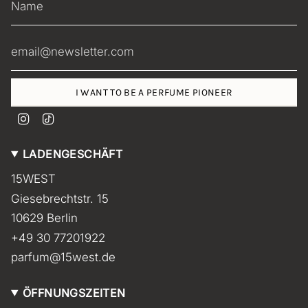
I WANT TO BE A PERFUME PIONEER
I
T
n
i
s
k
LADENGESCHÄFT
t
T
a
o
15WEST
g
k
r
Giesebrechtstr. 15
a
m
10629 Berlin
+49 30 77201922
parfum@15west.de
ÖFFNUNGSZEITEN