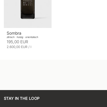
e
e
i
i
s
s
Sombra
zitrisch · holzig · orientalisch
195,00 EUR
E
p
2.600,00 EUR
/
l
r
i
o
n
h
e
i
t
s
p
r
e
STAY IN THE LOOP
i
s