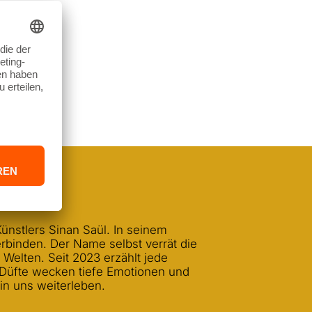
ünstlers Sinan Saül. In seinem
erbinden. Der Name selbst verrät die
Welten. Seit 2023 erzählt jede
n Düfte wecken tiefe Emotionen und
in uns weiterleben.