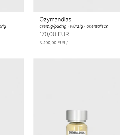
Ozymandias
drig
cremig/pudrig · würzig · orientalisch
170,00 EUR
E
p
3.400,00 EUR
/
l
r
i
o
n
h
e
i
t
s
p
r
e
i