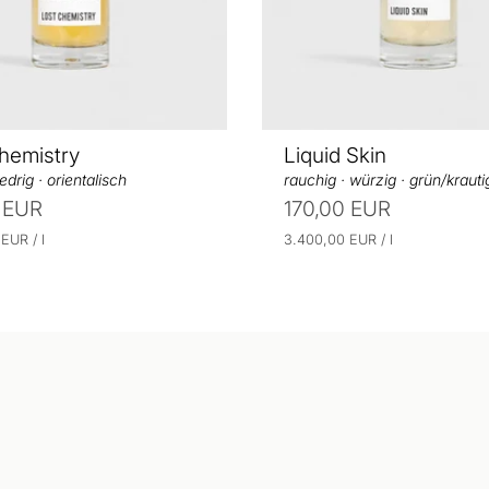
s
hemistry
Liquid Skin
edrig · orientalisch
rauchig · würzig · grün/krauti
 EUR
170,00 EUR
p
E
p
0 EUR
/
l
3.400,00 EUR
/
l
r
r
i
o
o
n
h
e
i
t
s
p