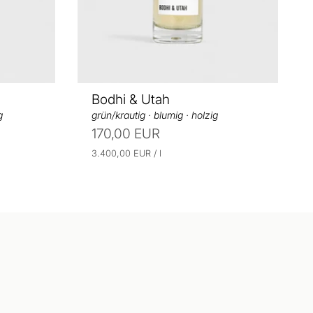
s
Bodhi & Utah
g
grün/krautig · blumig · holzig
170,00 EUR
E
p
3.400,00 EUR
/
l
r
i
o
n
h
e
i
t
s
p