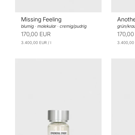
Missing Feeling
Anothe
blumig · molekular · cremig/pudrig
grün/krau
170,00 EUR
170,00
E
p
E
3.400,00 EUR
/
l
3.400,0
r
i
i
o
n
n
h
h
e
e
i
i
t
t
s
s
p
p
r
r
e
e
i
i