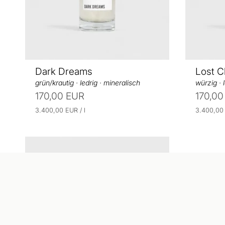
s
s
Dark Dreams
Lost C
grün/krautig · ledrig · mineralisch
würzig · l
170,00 EUR
170,00
E
p
E
3.400,00 EUR
/
l
3.400,0
r
i
i
o
n
n
h
h
e
e
i
i
t
t
s
s
p
p