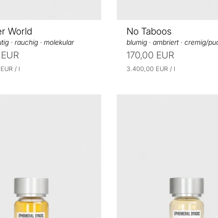
r World
No Taboos
tig · rauchig · molekular
blumig · ambriert · cremig/pu
 EUR
170,00 EUR
p
E
p
0 EUR
/
l
3.400,00 EUR
/
l
r
r
i
o
o
n
h
e
i
t
s
p
r
e
i