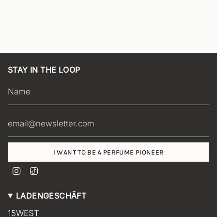
e
i
t
s
p
r
e
STAY IN THE LOOP
i
s
I WANT TO BE A PERFUME PIONEER
I
T
n
i
s
k
LADENGESCHÄFT
t
T
a
o
15WEST
g
k