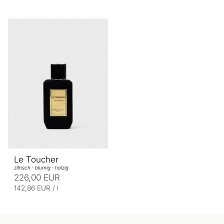
Le Toucher
zitrisch · blumig · holzig
226,00 EUR
E
p
142,86 EUR
/
l
r
i
o
n
h