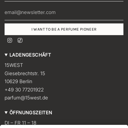
I WANT TO BE A PERFUME PIONEER
I
T
n
i
s
k
LADENGESCHÄFT
t
T
a
o
15WEST
g
k
r
Giesebrechtstr. 15
a
m
10629 Berlin
+49 30 77201922
parfum@15west.de
ÖFFNUNGSZEITEN
DI – FR 11 – 18