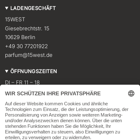
s
k
LADENGESCHÄFT
t
T
a
o
15WEST
g
k
r
Giesebrechtstr. 15
a
m
10629 Berlin
+49 30 77201922
parfum@15west.de
ÖFFNUNGSZEITEN
DI – FR 11 – 18
SA 11 – 17
MO geschlossen
INFORMATIONEN
Kontakt
Impressum