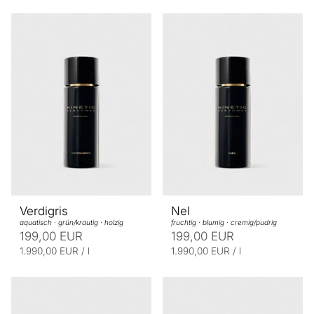
Verdigris
Nel
aquatisch · grün/krautig · holzig
fruchtig · blumig · cremig/pudrig
199,00 EUR
199,00 EUR
E
p
E
p
1.990,00 EUR
/
l
1.990,00 EUR
/
l
r
r
i
i
o
o
n
n
h
h
e
e