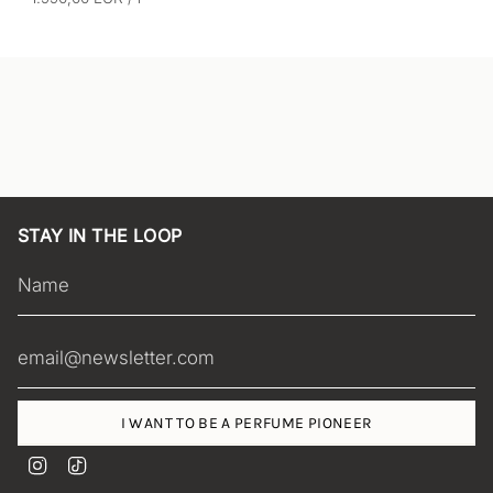
r
i
o
n
h
e
i
t
s
p
r
e
STAY IN THE LOOP
i
s
I WANT TO BE A PERFUME PIONEER
I
T
n
i