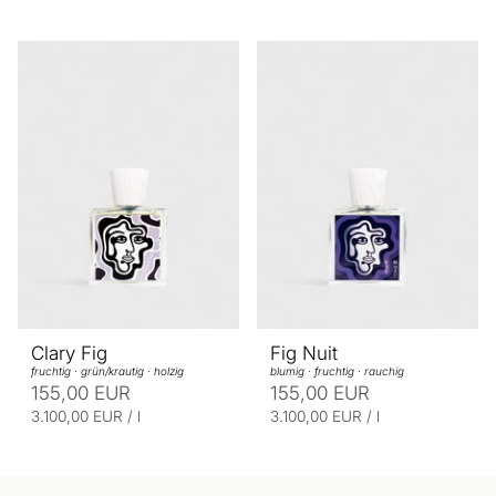
Clary Fig
Fig Nuit
fruchtig · grün/krautig · holzig
blumig · fruchtig · rauchig
155,00 EUR
155,00 EUR
E
p
E
p
3.100,00 EUR
/
l
3.100,00 EUR
/
l
r
r
i
i
o
o
n
n
h
h