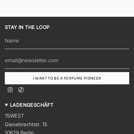
STAY IN THE LOOP
I WANT TO BE A PERFUME PIONEER
I
T
n
i
s
k
LADENGESCHÄFT
t
T
a
o
15WEST
g
k
r
Giesebrechtstr. 15
a
m
10629 Berlin