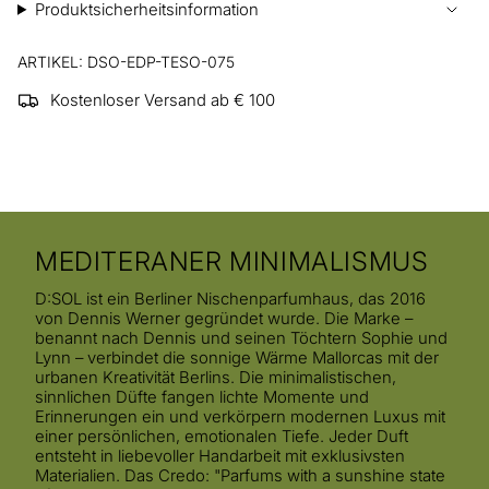
Produktsicherheitsinformation
ARTIKEL: DSO-EDP-TESO-075
Kostenloser Versand ab € 100
MEDITERANER MINIMALISMUS
D:SOL ist ein Berliner Nischenparfumhaus, das 2016
von Dennis Werner gegründet wurde. Die Marke –
benannt nach Dennis und seinen Töchtern Sophie und
Lynn – verbindet die sonnige Wärme Mallorcas mit der
urbanen Kreativität Berlins. Die minimalistischen,
sinnlichen Düfte fangen lichte Momente und
Erinnerungen ein und verkörpern modernen Luxus mit
einer persönlichen, emotionalen Tiefe. Jeder Duft
entsteht in liebevoller Handarbeit mit exklusivsten
Materialien. Das Credo: "Parfums with a sunshine state