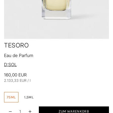
TESORO
Eau de Parfum
D:SOL
160,00 EUR
Einheitspreis
pro
2.133,33 EUR
/
l
75ML
1,5ML
Menge
ZUM WARENKORB