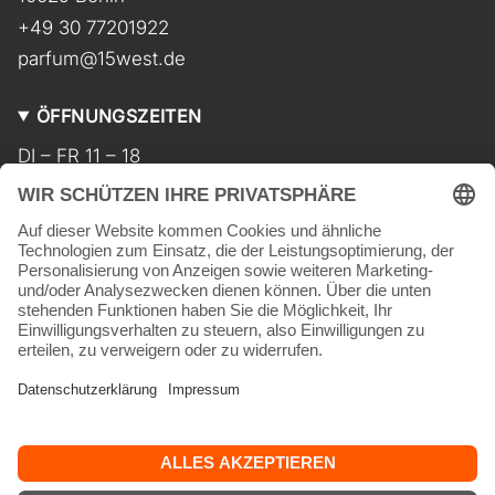
+49 30 77201922
parfum@15west.de
ÖFFNUNGSZEITEN
DI – FR 11 – 18
SA 11 – 17
MO geschlossen
INFORMATIONEN
Kontakt
Impressum
AGB
Widerrufsbelehrung
Datenschutz