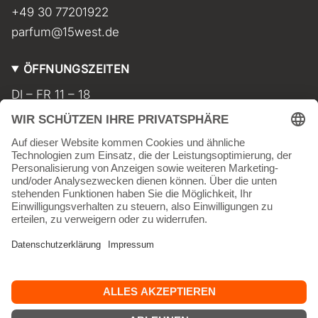
+49 30 77201922
parfum@15west.de
ÖFFNUNGSZEITEN
DI – FR 11 – 18
SA 11 – 17
MO geschlossen
INFORMATIONEN
Kontakt
Impressum
AGB
Widerrufsbelehrung
Datenschutz