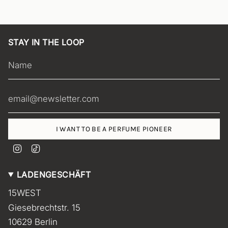
STAY IN THE LOOP
I WANT TO BE A PERFUME PIONEER
I
T
n
i
s
k
LADENGESCHÄFT
t
T
a
o
15WEST
g
k
r
Giesebrechtstr. 15
a
m
10629 Berlin