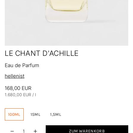
LE CHANT D'ACHILLE
Eau de Parfum
hellenist
168,00 EUR
Einheitspreis
pro
1.680,00 EUR
/
l
100ML
15ML
1,5ML
Menge
ZUM WARENKORB