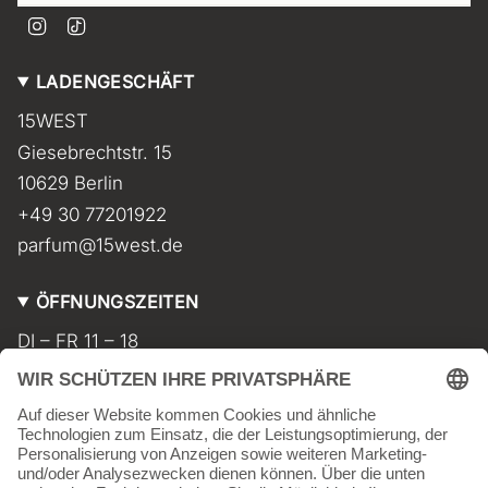
I
T
n
i
s
k
LADENGESCHÄFT
t
T
a
o
15WEST
g
k
r
Giesebrechtstr. 15
a
m
10629 Berlin
+49 30 77201922
parfum@15west.de
ÖFFNUNGSZEITEN
DI – FR 11 – 18
SA 11 – 17
MO geschlossen
INFORMATIONEN