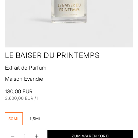
LE BAISER DU PRINTEMPS
Extrait de Parfum
Maison Evandie
180,00 EUR
Einheitspreis
pro
3.600,00 EUR
/
l
50ML
1,5ML
Menge
ZUM WARENKORB