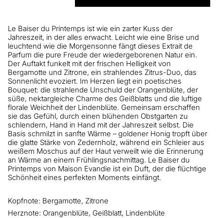
Le Baiser du Printemps ist wie ein zarter Kuss der
Jahreszeit, in der alles erwacht. Leicht wie eine Brise und
leuchtend wie die Morgensonne fängt dieses Extrait de
Parfum die pure Freude der wiedergeborenen Natur ein.
Der Auftakt funkelt mit der frischen Helligkeit von
Bergamotte und Zitrone, ein strahlendes Zitrus-Duo, das
Sonnenlicht evoziert. Im Herzen liegt ein poetisches
Bouquet: die strahlende Unschuld der Orangenblüte, der
süße, nektargleiche Charme des Geißblatts und die luftige
florale Weichheit der Lindenblüte. Gemeinsam erschaffen
sie das Gefühl, durch einen blühenden Obstgarten zu
schlendern, Hand in Hand mit der Jahreszeit selbst. Die
Basis schmilzt in sanfte Wärme – goldener Honig tropft über
die glatte Stärke von Zedernholz, während ein Schleier aus
weißem Moschus auf der Haut verweilt wie die Erinnerung
an Wärme an einem Frühlingsnachmittag. Le Baiser du
Printemps von Maison Evandie ist ein Duft, der die flüchtige
Schönheit eines perfekten Moments einfängt.
Kopfnote: Bergamotte, Zitrone
Herznote: Orangenblüte, Geißblatt, Lindenblüte