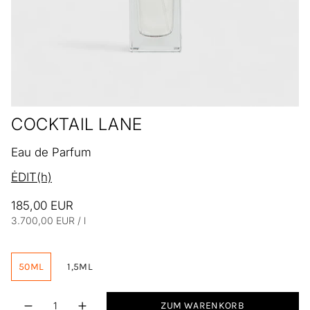
COCKTAIL LANE
Eau de Parfum
ĖDIT(h)
185,00 EUR
Einheitspreis
pro
3.700,00 EUR
/
l
50ML
1,5ML
Menge
ZUM WARENKORB