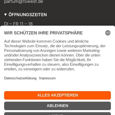
parfum@15west.de
ÖFFNUNGSZEITEN
DI – FR 11 – 18
SA 11 – 17
MO geschlossen
INFORMATIONEN
Kontakt
Impressum
AGB
Widerrufsbelehrung
Datenschutz
Versand & Lieferkosten