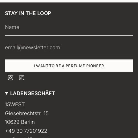
STAY IN THE LOOP
I WANT TO BE A PERFUME PIONEER
I
T
n
i
s
k
LADENGESCHÄFT
t
T
a
o
15WEST
g
k
r
Giesebrechtstr. 15
a
m
10629 Berlin
+49 30 77201922