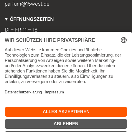
parfum@15west.de
ÖFFNUNGSZEITEN
DI – FR 11 – 18
SA 11 – 17
MO geschlossen
INFORMATIONEN
Kontakt
Impressum
AGB
Widerrufsbelehrung
Datenschutz
Versand & Lieferkosten