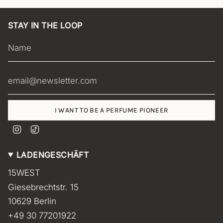
STAY IN THE LOOP
I WANT TO BE A PERFUME PIONEER
I
T
n
i
s
k
LADENGESCHÄFT
t
T
a
o
15WEST
g
k
r
Giesebrechtstr. 15
a
m
10629 Berlin
+49 30 77201922