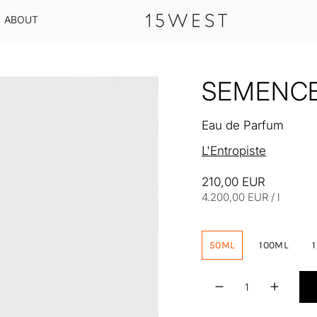
ABOUT
SEMENC
Eau de Parfum
L'Entropiste
210,00 EUR
Einheitspreis
pro
4.200,00 EUR
/
l
50ML
100ML
Menge