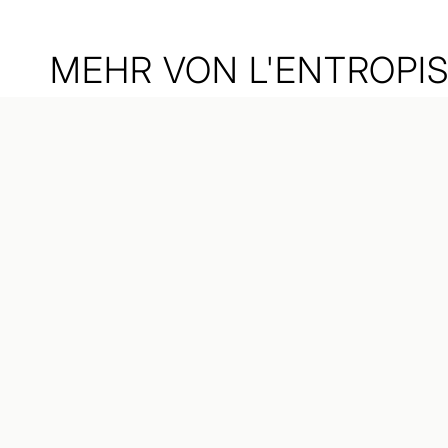
MEHR VON L'ENTROPI
STAY IN THE LOOP
I WANT TO BE A PERFUME PIONEER