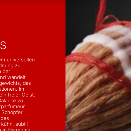
S
dem universellen
rdnung zu
 der
 und wandelt
gewichts, das
ationen. Im
in freier Geist,
Balance zu
erparfumeur
n Schöpfer
 des
kühn, subtil
s in Harmonie