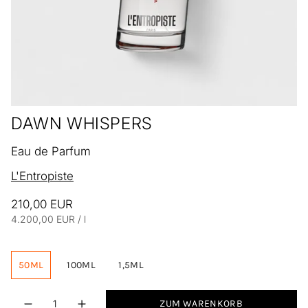
DAWN WHISPERS
Eau de Parfum
L'Entropiste
210,00 EUR
Einheitspreis
pro
4.200,00 EUR
/
l
50ML
100ML
1,5ML
Menge
ZUM WARENKORB