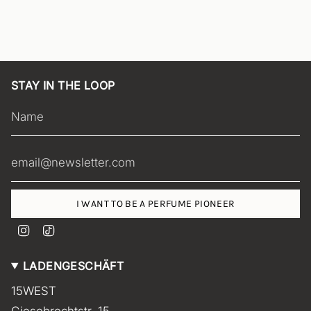
STAY IN THE LOOP
I WANT TO BE A PERFUME PIONEER
I
T
n
i
s
k
LADENGESCHÄFT
t
T
a
o
15WEST
g
k
r
Giesebrechtstr. 15