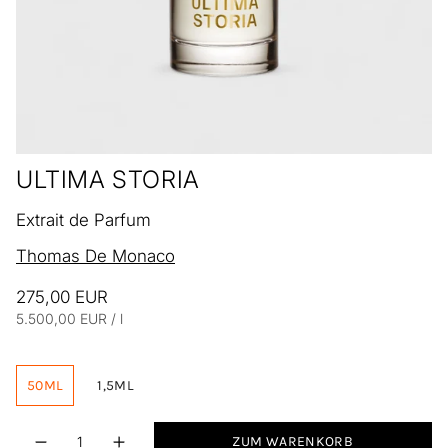
ULTIMA STORIA
Extrait de Parfum
Thomas De Monaco
275,00 EUR
Einheitspreis
pro
5.500,00 EUR
/
l
50ML
1,5ML
Menge
ZUM WARENKORB