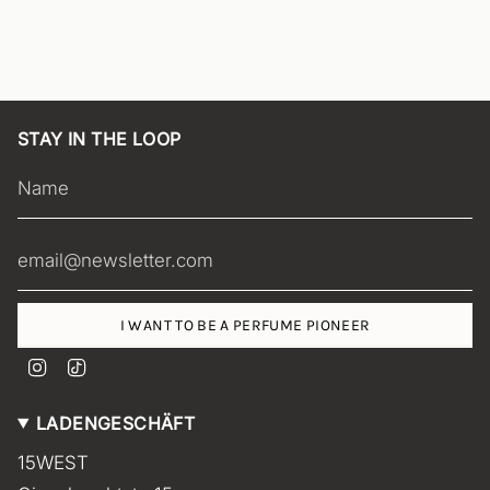
STAY IN THE LOOP
I WANT TO BE A PERFUME PIONEER
I
T
n
i
s
k
LADENGESCHÄFT
t
T
a
o
15WEST
g
k
r