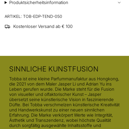
Produktsicherheitsinformation
ARTIKEL: TOB-EDP-TEND-050
Kostenloser Versand ab € 100
SINNLICHE KUNSTFUSION
Tobba ist eine kleine Parfummanufaktur aus Hongkong,
die 2021 von dem Maler Jasper Li und Adrian Yu ins
Leben gerufen wurde. Die Marke steht für die Fusion
von visueller und olfaktorischer Kunst – Jasper
übersetzt seine künstlerische Vision in faszinierende
Düfte. Bei Tobba verschmelzen künstlerische Kreativität
und Handwerkskunst zu einer neuen sinnlichen
Erfahrung. Die Marke verkörpert Werte wie Integrität,
Ästhetik und Transzendenz, wobei höchste Qualität
durch sorgfältig ausgewählte Inhaltsstoffe und