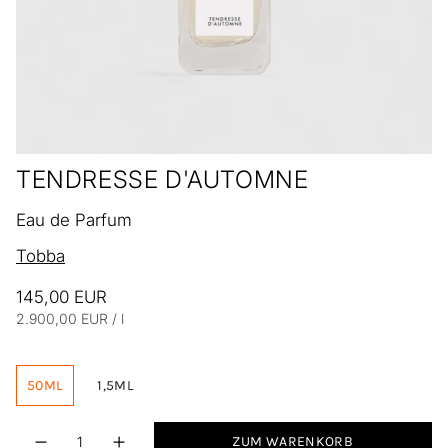
TENDRESSE D'AUTOMNE
Eau de Parfum
Tobba
145,00 EUR
Einheitspreis
pro
2.900,00 EUR
/
l
50ML
1,5ML
Menge
ZUM WARENKORB