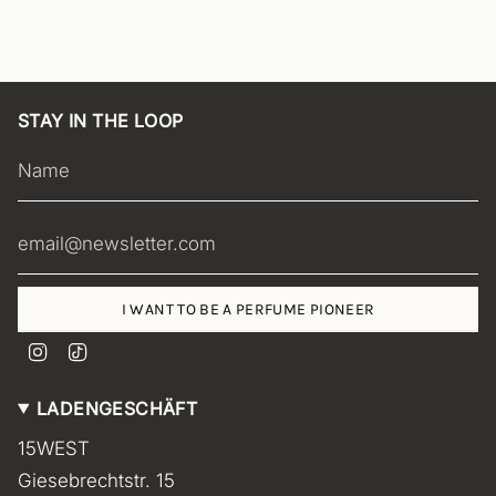
STAY IN THE LOOP
I WANT TO BE A PERFUME PIONEER
I
T
n
i
s
k
LADENGESCHÄFT
t
T
a
o
15WEST
g
k
r
Giesebrechtstr. 15
a