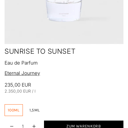
SUNRISE TO SUNSET
Eau de Parfum
Eternal Journey
235,00 EUR
Einheitspreis
pro
2.350,00 EUR
/
l
100ML
1,5ML
Menge
ZUM WARENKORB