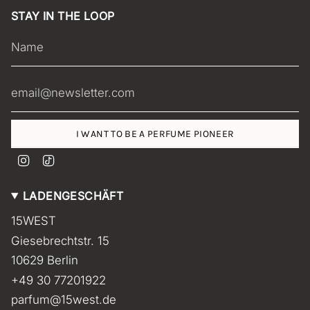
STAY IN THE LOOP
I WANT TO BE A PERFUME PIONEER
I
T
n
i
s
k
LADENGESCHÄFT
t
T
a
o
15WEST
g
k
r
Giesebrechtstr. 15
a
m
10629 Berlin
+49 30 77201922
parfum@15west.de