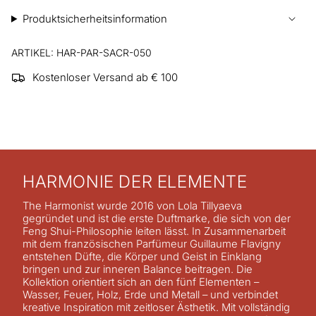
Produktsicherheitsinformation
ARTIKEL: HAR-PAR-SACR-050
Kostenloser Versand ab € 100
HARMONIE DER ELEMENTE
The Harmonist wurde 2016 von Lola Tillyaeva
gegründet und ist die erste Duftmarke, die sich von der
Feng Shui-Philosophie leiten lässt. In Zusammenarbeit
mit dem französischen Parfümeur Guillaume Flavigny
entstehen Düfte, die Körper und Geist in Einklang
bringen und zur inneren Balance beitragen. Die
Kollektion orientiert sich an den fünf Elementen –
Wasser, Feuer, Holz, Erde und Metall – und verbindet
kreative Inspiration mit zeitloser Ästhetik. Mit vollständig