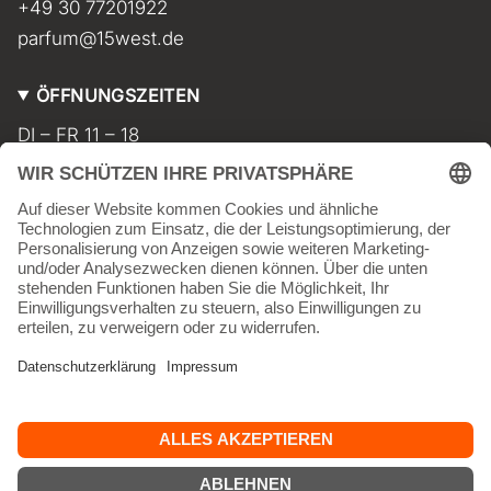
+49 30 77201922
parfum@15west.de
ÖFFNUNGSZEITEN
DI – FR 11 – 18
SA 11 – 17
MO geschlossen
INFORMATIONEN
Kontakt
Impressum
AGB
Widerrufsbelehrung
Datenschutz
Versand & Lieferkosten