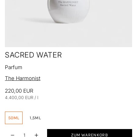
SACRED WATER
Parfum
The Harmonist
220,00 EUR
Einheitspreis
pro
4.400,00 EUR
/
l
50ML
1,5ML
Menge
ZUM WARENKORB