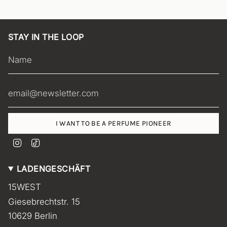
STAY IN THE LOOP
I WANT TO BE A PERFUME PIONEER
I
T
n
i
s
k
LADENGESCHÄFT
t
T
a
o
15WEST
g
k
r
Giesebrechtstr. 15
a
m
10629 Berlin