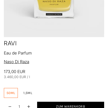
RAVI
Eau de Parfum
Naso Di Raza
173,00 EUR
Einheitspreis
pro
3.460,00 EUR
/
l
50ML
1,5ML
Menge
ZUM WARENKORB