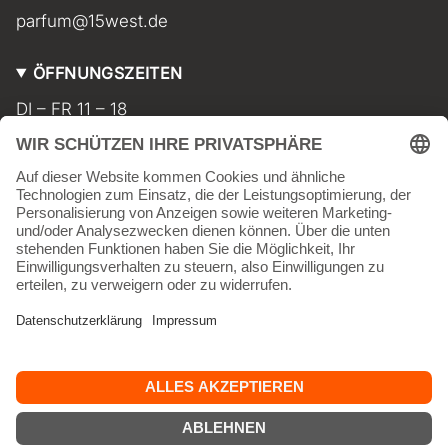
parfum@15west.de
ÖFFNUNGSZEITEN
DI – FR 11 – 18
SA 11 – 17
MO geschlossen
INFORMATIONEN
Kontakt
Impressum
AGB
Widerrufsbelehrung
Datenschutz
Versand & Lieferkosten