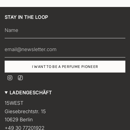
STAY IN THE LOOP
I WANT TO BE A PERFUME PIONEER
I
T
n
i
s
k
LADENGESCHÄFT
t
T
a
o
15WEST
g
k
r
Giesebrechtstr. 15
a
m
10629 Berlin
+49 30 77201922