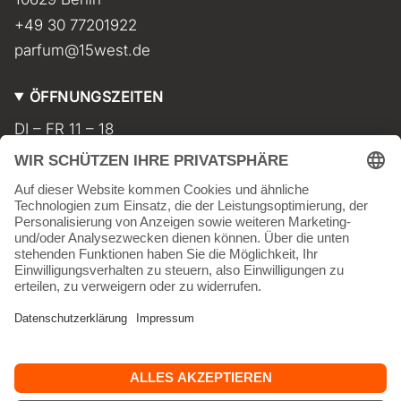
+49 30 77201922
parfum@15west.de
ÖFFNUNGSZEITEN
DI – FR 11 – 18
SA 11 – 17
MO geschlossen
INFORMATIONEN
Kontakt
Impressum
AGB
Widerrufsbelehrung
Datenschutz