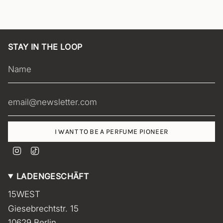
STAY IN THE LOOP
I WANT TO BE A PERFUME PIONEER
I
T
n
i
s
k
LADENGESCHÄFT
t
T
a
o
15WEST
g
k
r
Giesebrechtstr. 15
a
m
10629 Berlin