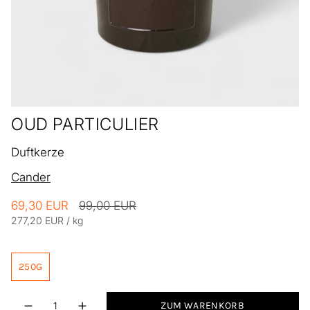
OUD PARTICULIER
Duftkerze
Cander
Regulärer
69,30 EUR
99,00 EUR
Einheitspreis
pro
Preis
277,20 EUR
/
kg
250G
Menge
ZUM WARENKORB