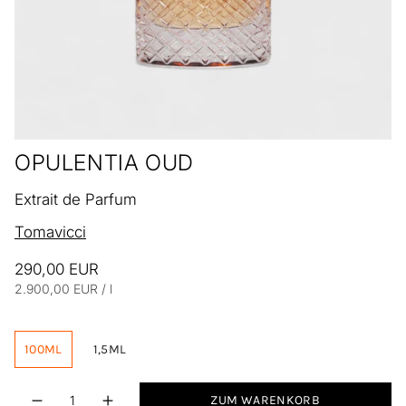
OPULENTIA OUD
Extrait de Parfum
Tomavicci
290,00 EUR
Einheitspreis
pro
2.900,00 EUR
/
l
100ML
1,5ML
Menge
ZUM WARENKORB