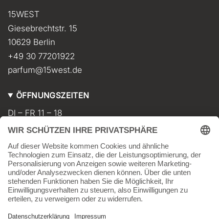
a
o
15WEST
g
k
r
Giesebrechtstr. 15
a
m
10629 Berlin
+49 30 77201922
parfum@15west.de
ÖFFNUNGSZEITEN
DI – FR 11 – 18
SA 11 – 17
MO geschlossen
INFORMATIONEN
Kontakt
Impressum
AGB