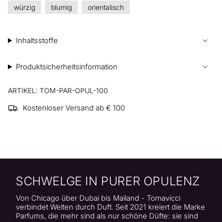
würzig
blumig
orientalisch
Inhaltsstoffe
Produktsicherheitsinformation
ARTIKEL: TOM-PAR-OPUL-100
Kostenloser Versand ab € 100
SCHWELGE IN PURER OPULENZ
Von Chicago über Dubai bis Mailand - Tomavicci
verbindet Welten durch Duft. Seit 2021 kreiert die Marke
Parfums, die mehr sind als nur schöne Düfte: sie sind