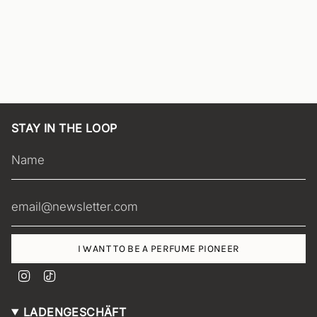
STAY IN THE LOOP
I WANT TO BE A PERFUME PIONEER
I
T
n
i
s
k
LADENGESCHÄFT
t
T