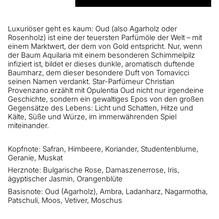
Luxuriöser geht es kaum: Oud (also Agarholz oder
Rosenholz) ist eine der teuersten Parfümöle der Welt – mit
einem Marktwert, der dem von Gold entspricht. Nur, wenn
der Baum Aquilaria mit einem besonderen Schimmelpilz
infiziert ist, bildet er dieses dunkle, aromatisch duftende
Baumharz, dem dieser besondere Duft von Tomavicci
seinen Namen verdankt. Star-Parfümeur Christian
Provenzano erzählt mit Opulentia Oud nicht nur irgendeine
Geschichte, sondern ein gewaltiges Epos von den großen
Gegensätze des Lebens: Licht und Schatten, Hitze und
Kälte, Süße und Würze, im immerwährenden Spiel
miteinander.
Kopfnote: Safran, Himbeere, Koriander, Studentenblume,
Geranie, Muskat
Herznote: Bulgarische Rose, Damaszenerrose, Iris,
ägyptischer Jasmin, Orangenblüte
Basisnote: Oud (Agarholz), Ambra, Ladanharz, Nagarmotha,
Patschuli, Moos, Vetiver, Moschus