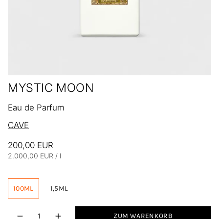
MYSTIC MOON
Eau de Parfum
CAVE
200,00 EUR
Einheitspreis
pro
2.000,00 EUR
/
l
100ML
1,5ML
Menge
ZUM WARENKORB