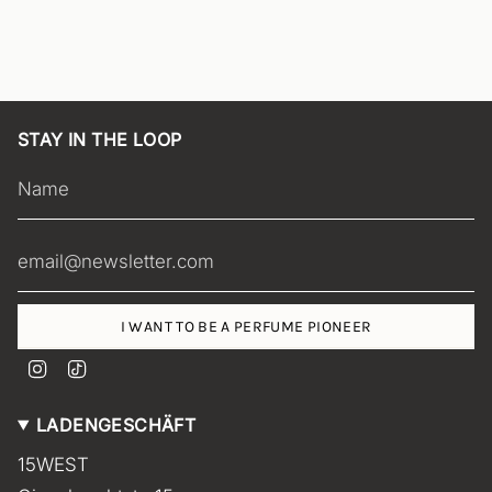
STAY IN THE LOOP
I WANT TO BE A PERFUME PIONEER
I
T
n
i
s
k
LADENGESCHÄFT
t
T
a
o
15WEST
g
k
r