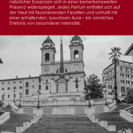
natürlicher Essenzen sich in einer bemerkenswerten
Präsenz widerspiegelt. Jedes Parfum entfaltet sich auf
der Haut mit faszinierenden Facetten und umhüllt mit
einer anhaltenden, luxuriösen Aura – ein sinnliches
Erlebnis von besonderer Intensität.