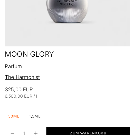
MOON GLORY
Parfum
The Harmonist
325,00 EUR
Einheitspreis
pro
6.500,00 EUR
/
l
50ML
1,5ML
Menge
ZUM WARENKORB