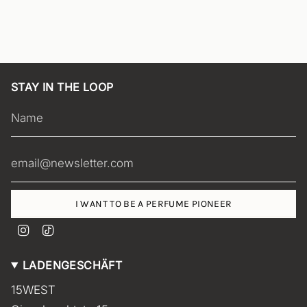
STAY IN THE LOOP
I WANT TO BE A PERFUME PIONEER
I
T
n
i
s
k
LADENGESCHÄFT
t
T
a
o
15WEST
g
k
r