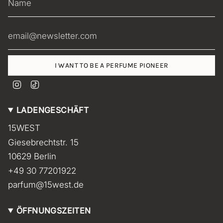
I WANT TO BE A PERFUME PIONEER
I
T
n
i
s
k
LADENGESCHÄFT
t
T
a
o
15WEST
g
k
r
Giesebrechtstr. 15
a
m
10629 Berlin
+49 30 77201922
parfum@15west.de
ÖFFNUNGSZEITEN