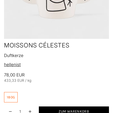
MOISSONS CÉLESTES
Duftkerze
hellenist
78,00 EUR
Einheitspreis
pro
433,33 EUR
/
kg
180G
Menge
ZUM WARENKORB