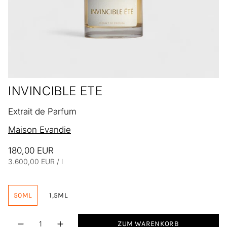
INVINCIBLE ETE
Extrait de Parfum
Maison Evandie
180,00 EUR
Einheitspreis
pro
3.600,00 EUR
/
l
50ML
1,5ML
Menge
ZUM WARENKORB