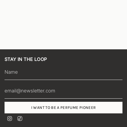
STAY IN THE LOOP
I WANT TO BE A PERFUME PIONEER
I
T
n
i