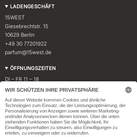
s
k
LADENGESCHÄFT
t
T
a
o
15WEST
g
k
r
Giesebrechtstr. 15
a
m
10629 Berlin
+49 30 77201922
parfum@15west.de
ÖFFNUNGSZEITEN
DI – FR 11 – 18
SA 11 – 17
MO geschlossen
INFORMATIONEN
Kontakt
Impressum