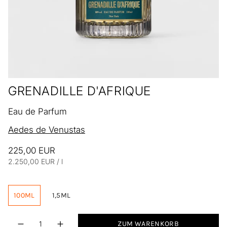
GRENADILLE D'AFRIQUE
Eau de Parfum
Aedes de Venustas
225,00 EUR
Einheitspreis
pro
2.250,00 EUR
/
l
100ML
1,5ML
Menge
ZUM WARENKORB