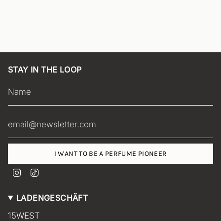
STAY IN THE LOOP
I WANT TO BE A PERFUME PIONEER
I
T
n
i
s
k
LADENGESCHÄFT
t
T
a
o
15WEST
g
k