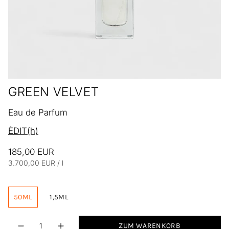
GREEN VELVET
Eau de Parfum
ĖDIT(h)
185,00 EUR
Einheitspreis
pro
3.700,00 EUR
/
l
50ML
1,5ML
Menge
ZUM WARENKORB