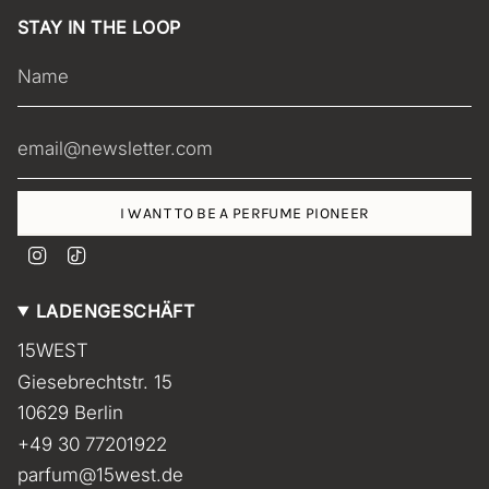
STAY IN THE LOOP
I WANT TO BE A PERFUME PIONEER
I
T
n
i
s
k
LADENGESCHÄFT
t
T
a
o
15WEST
g
k
r
Giesebrechtstr. 15
a
m
10629 Berlin
+49 30 77201922
parfum@15west.de