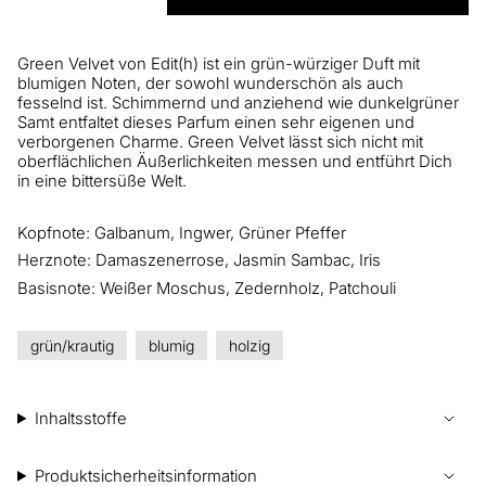
Green Velvet von Edit(h) ist ein grün-würziger Duft mit
blumigen Noten, der sowohl wunderschön als auch
fesselnd ist. Schimmernd und anziehend wie dunkelgrüner
Samt entfaltet dieses Parfum einen sehr eigenen und
ver
borgenen Charme. Green Velvet lässt sich nicht mit
oberfl
ä
chlichen
Ä
u
ßerlichkeiten messen und entführt
Dich
in eine bittersüße Welt.
Kopfnote: Galbanum, Ingwer, Grüner Pfeffer
Herznote: Damaszenerrose, Jasmin Sambac, Iris
Basisnote: Weißer Moschus, Zedernholz, Patchouli
grün/krautig
blumig
holzig
Inhaltsstoffe
Produktsicherheitsinformation