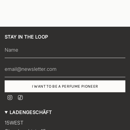
STAY IN THE LOOP
I WANT TO BE A PERFUME PIONEER
I
T
n
i
s
k
LADENGESCHÄFT
t
T
a
o
15WEST
g
k
r