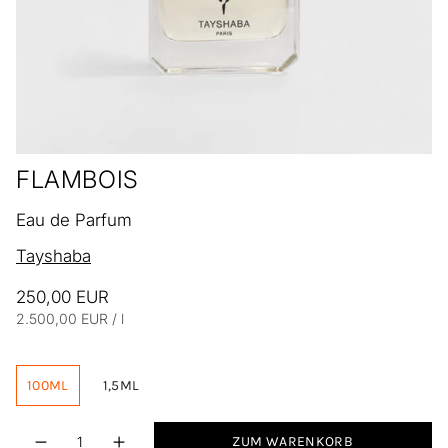
FLAMBOIS
Eau de Parfum
Tayshaba
250,00 EUR
Einheitspreis
pro
2.500,00 EUR
/
l
100ML
1,5ML
Menge
ZUM WARENKORB