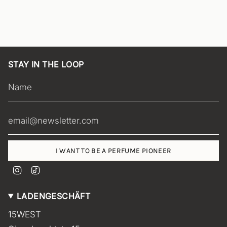
STAY IN THE LOOP
I WANT TO BE A PERFUME PIONEER
I
T
n
i
s
k
LADENGESCHÄFT
t
T
a
o
15WEST
g
k
r