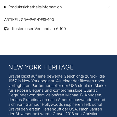
Produktsicherheitsinformation
ARTIKEL: GRA-PAR-DESI-100
Kostenloser Versand ab € 100
NEW YORK HERITAGE
Gravel blickt auf eine bewegte Geschichte zurück, die
1957 in New York beginnt. Als einer der ältesten noch
verfügbaren Parfümhersteller der USA steht die Marke
für zeitlose Eleganz und kompromisslose Qualität.
Gegründet von dem visionären Michael B. Knudsen,
der aus Skandinavien nach Amerika auswanderte und
sich vom Glamour Hollywoods inspirieren ließ, schuf
Gravel den ersten Herrenduft der USA. Nach Jahren
der Abwesenheit wurde Gravel 2018 von Christian