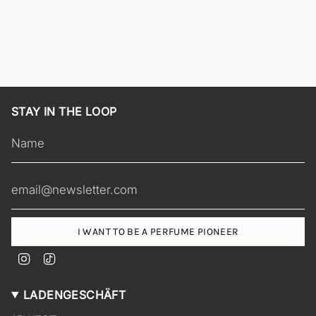
h
e
i
t
s
p
r
e
STAY IN THE LOOP
i
s
I WANT TO BE A PERFUME PIONEER
I
T
n
i
s
k
LADENGESCHÄFT
t
T
a
o