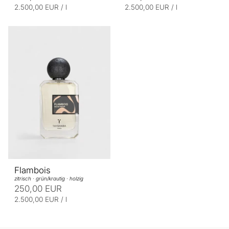
E
p
E
p
2.500,00 EUR
/
l
2.500,00 EUR
/
l
r
r
i
i
o
o
n
n
h
h
e
e
i
i
t
t
s
s
p
p
r
r
e
e
i
i
s
s
Flambois
zitrisch · grün/krautig · holzig
250,00 EUR
E
p
2.500,00 EUR
/
l
r
i
o
n