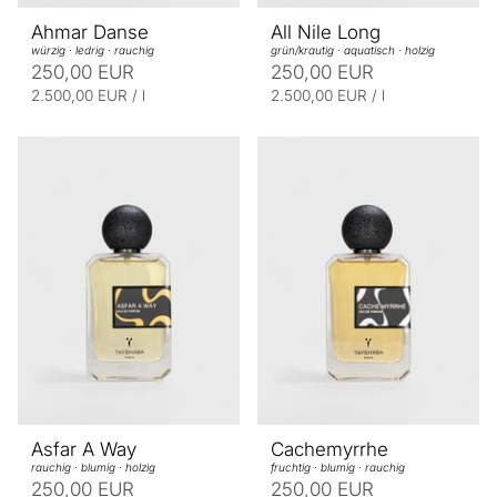
Ahmar Danse
All Nile Long
würzig · ledrig · rauchig
grün/krautig · aquatisch · holzig
250,00 EUR
250,00 EUR
E
p
E
p
2.500,00 EUR
/
l
2.500,00 EUR
/
l
r
r
i
i
o
o
n
n
h
h
e
e
i
i
t
t
s
s
p
p
r
r
e
e
i
i
s
s
Asfar A Way
Cachemyrrhe
rauchig · blumig · holzig
fruchtig · blumig · rauchig
250,00 EUR
250,00 EUR