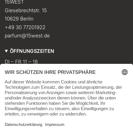
15WEST
g
k
r
Giesebrechtstr. 15
a
m
10629 Berlin
+49 30 77201922
parfum@15west.de
ÖFFNUNGSZEITEN
DI – FR 11 – 18
SA 11 – 17
MO geschlossen
INFORMATIONEN
Kontakt
Impressum
AGB