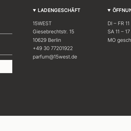
t
s
LADENGESCHÄFT
ÖFFNU
p
15WEST
DI – FR 11
r
Giesebrechtstr. 15
SA 11 – 17
e
i
10629 Berlin
MO gesch
s
+49 30 77201922
parfum@15west.de