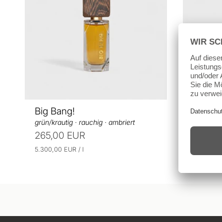
Big Bang!
Caos 
grün/krautig · rauchig · ambriert
fruchtig 
265,00 EUR
265,0
E
p
E
5.300,00 EUR
/
l
5.300,00
r
i
i
o
n
n
h
h
e
e
i
i