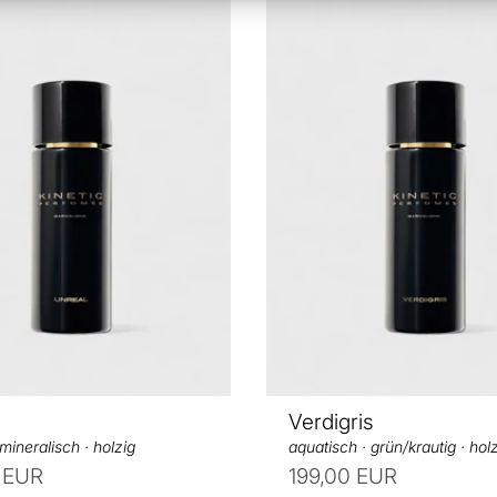
h
e
i
t
s
p
r
e
i
s
Verdigris
 mineralisch · holzig
aquatisch · grün/krautig · hol
 EUR
199,00 EUR