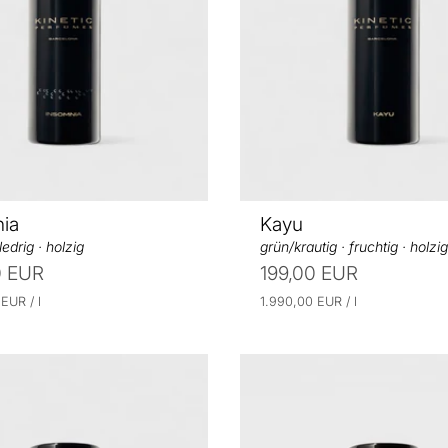
ia
Kayu
 ledrig · holzig
grün/krautig · fruchtig · holzig
0 EUR
199,00 EUR
p
E
p
0 EUR
/
l
1.990,00 EUR
/
l
r
r
i
o
o
n
h
e
i