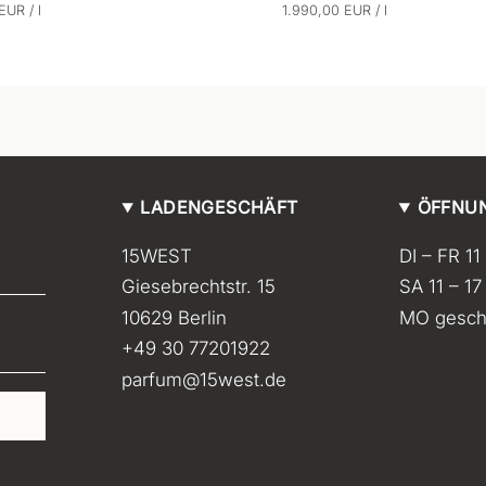
p
E
p
 EUR
/
l
1.990,00 EUR
/
l
r
r
i
o
o
n
h
e
i
t
s
LADENGESCHÄFT
ÖFFNU
p
15WEST
DI – FR 11
r
Giesebrechtstr. 15
SA 11 – 17
e
i
10629 Berlin
MO gesch
s
+49 30 77201922
parfum@15west.de