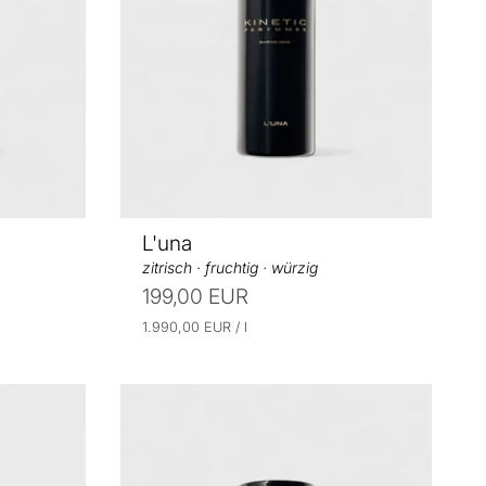
L'una
zitrisch · fruchtig · würzig
199,00 EUR
E
p
1.990,00 EUR
/
l
r
i
o
n
h
e
i