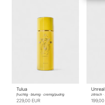
h
h
e
e
i
i
t
t
s
s
p
p
r
r
e
e
i
i
s
s
Tulua
Unreal
fruchtig · blumig · cremig/pudrig
zitrisch ·
229,00 EUR
199,00