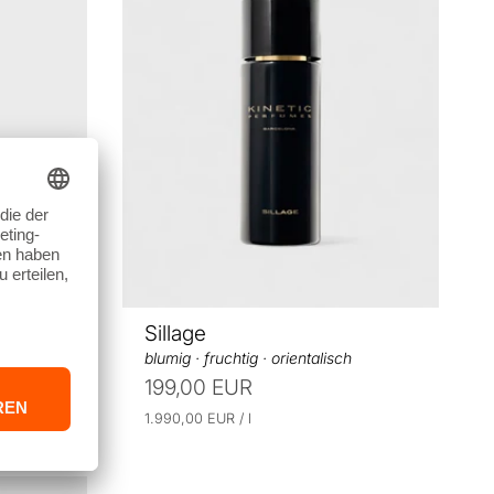
t
s
p
r
e
i
s
Sillage
blumig · fruchtig · orientalisch
199,00 EUR
E
p
1.990,00 EUR
/
l
r
i
o
n